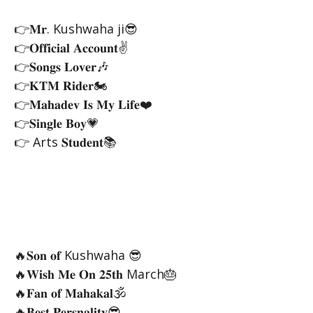
👉𝐌𝐫. Kushwaha ji😎
👉𝐎𝐟𝐟𝐢𝐜𝐢𝐚𝐥 𝐀𝐜𝐜𝐨𝐮𝐧𝐭✌
👉𝐒𝐨𝐧𝐠𝐬 𝐋𝐨𝐯𝐞𝐫🎶
👉𝐊𝐓𝐌 𝐑𝐢𝐝𝐞𝐫🏍
👉𝐌𝐚𝐡𝐚𝐝𝐞𝐯 𝐈𝐬 𝐌𝐲 𝐋𝐢𝐟𝐞❤️
👉𝐒𝐢𝐧𝐠𝐥𝐞 𝐁𝐨𝐲💗
👉 Arts 𝐒𝐭𝐮𝐝𝐞𝐧𝐭📚
🔥𝐒𝐨𝐧 𝐨𝐟 Kushwaha 😎
🔥𝐖𝐢𝐬𝐡 𝐌𝐞 𝐎𝐧 𝟐𝟓𝐭𝐡 March🎂
🔥𝐅𝐚𝐧 𝐨𝐟 𝐌𝐚𝐡𝐚𝐤𝐚𝐥🕉️
🔥𝐁𝐞𝐬𝐭 𝐏𝐞𝐫𝐬𝐧𝐚𝐥𝐢𝐭𝐲😎