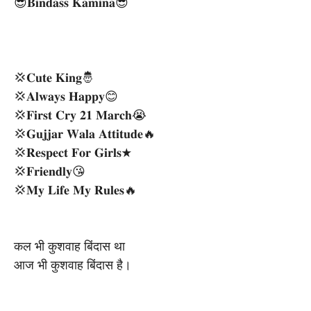
😎𝐁𝐢𝐧𝐝𝐚𝐬𝐬 𝐊𝐚𝐦𝐢𝐧𝐚😎
💢𝐂𝐮𝐭𝐞 𝐊𝐢𝐧𝐠🤴
💢𝐀𝐥𝐰𝐚𝐲𝐬 𝐇𝐚𝐩𝐩𝐲😊
💢𝐅𝐢𝐫𝐬𝐭 𝐂𝐫𝐲 𝟐𝟏 𝐌𝐚𝐫𝐜𝐡😭
💢𝐆𝐮𝐣𝐣𝐚𝐫 𝐖𝐚𝐥𝐚 𝐀𝐭𝐭𝐢𝐭𝐮𝐝𝐞🔥
💢𝐑𝐞𝐬𝐩𝐞𝐜𝐭 𝐅𝐨𝐫 𝐆𝐢𝐫𝐥𝐬★
💢𝐅𝐫𝐢𝐞𝐧𝐝𝐥𝐲😘
💢𝐌𝐲 𝐋𝐢𝐟𝐞 𝐌𝐲 𝐑𝐮𝐥𝐞𝐬🔥
कल भी कुशवाह बिंदास था
आज भी कुशवाह बिंदास है।