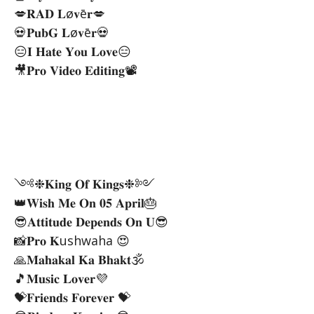
💋𝐑𝐀𝐃 𝐋ø𝐯ē𝐫💋
💀𝐏𝐮𝐛𝐆 𝐋ø𝐯ē𝐫💀
😑𝐈 𝐇𝐚𝐭𝐞 𝐘𝐨𝐮 𝐋𝐨𝐯𝐞😑
🎥𝐏𝐫𝐨 𝐕𝐢𝐝𝐞𝐨 𝐄𝐝𝐢𝐭𝐢𝐧𝐠📽️
༺❉𝐊𝐢𝐧𝐠 𝐎𝐟 𝐊𝐢𝐧𝐠𝐬❉༻
👑𝐖𝐢𝐬𝐡 𝐌𝐞 𝐎𝐧 𝟎𝟓 𝐀𝐩𝐫𝐢𝐥🎂
😎𝐀𝐭𝐭𝐢𝐭𝐮𝐝𝐞 𝐃𝐞𝐩𝐞𝐧𝐝𝐬 𝐎𝐧 𝐔😎
📸𝐏𝐫𝐨 𝐊ushwaha 😍
🙏𝐌𝐚𝐡𝐚𝐤𝐚𝐥 𝐊𝐚 𝐁𝐡𝐚𝐤𝐭🕉️
🎵𝐌𝐮𝐬𝐢𝐜 𝐋𝐨𝐯𝐞𝐫💜
💝𝐅𝐫𝐢𝐞𝐧𝐝𝐬 𝐅𝐨𝐫𝐞𝐯𝐞𝐫 💝