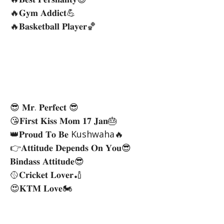
🔥𝐆𝐲𝐦 𝐀𝐝𝐝𝐢𝐜𝐭💪
🔥𝐁𝐚𝐬𝐤𝐞𝐭𝐛𝐚𝐥𝐥 𝐏𝐥𝐚𝐲𝐞𝐫🏀
😎 𝐌𝐫. 𝐏𝐞𝐫𝐟𝐞𝐜𝐭 😎
😘𝐅𝐢𝐫𝐬𝐭 𝐊𝐢𝐬𝐬 𝐌𝐨𝐦 𝟏𝟕 𝐉𝐚𝐧🎂
👑𝐏𝐫𝐨𝐮𝐝 𝐓𝐨 𝐁𝐞 Kushwaha🔥
👉𝐀𝐭𝐭𝐢𝐭𝐮𝐝𝐞 𝐃𝐞𝐩𝐞𝐧𝐝𝐬 𝐎𝐧 𝐘𝐨𝐮😎
𝐁𝐢𝐧𝐝𝐚𝐬𝐬 𝐀𝐭𝐭𝐢𝐭𝐮𝐝𝐞😎
🥎𝐂𝐫𝐢𝐜𝐤𝐞𝐭 𝐋𝐨𝐯𝐞𝐫🏏
😍𝐊𝐓𝐌 𝐋𝐨𝐯𝐞🏍