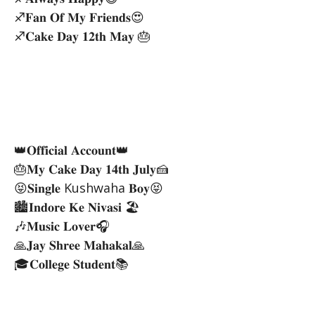
♐𝐅𝐚𝐧 𝐎𝐟 𝐌𝐲 𝐅𝐫𝐢𝐞𝐧𝐝𝐬😍
♐𝐂𝐚𝐤𝐞 𝐃𝐚𝐲 𝟏𝟐𝐭𝐡 𝐌𝐚𝐲 🎂
👑𝐎𝐟𝐟𝐢𝐜𝐢𝐚𝐥 𝐀𝐜𝐜𝐨𝐮𝐧𝐭👑
🎂𝐌𝐲 𝐂𝐚𝐤𝐞 𝐃𝐚𝐲 𝟏𝟒𝐭𝐡 𝐉𝐮𝐥𝐲🍰
😝𝐒𝐢𝐧𝐠𝐥𝐞 Kushwaha 𝐁𝐨𝐲😝
🏙️𝐈𝐧𝐝𝐨𝐫𝐞 𝐊𝐞 𝐍𝐢𝐯𝐚𝐬𝐢 🏖
🎶𝐌𝐮𝐬𝐢𝐜 𝐋𝐨𝐯𝐞𝐫🎧
🙏𝐉𝐚𝐲 𝐒𝐡𝐫𝐞𝐞 𝐌𝐚𝐡𝐚𝐤𝐚𝐥🙏
🎓𝐂𝐨𝐥𝐥𝐞𝐠𝐞 𝐒𝐭𝐮𝐝𝐞𝐧𝐭📚