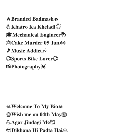
🔥𝐁𝐫𝐚𝐧𝐝𝐞𝐝 𝐁𝐚𝐝𝐦𝐚𝐬𝐡🔥
💪𝐊𝐡𝐚𝐭𝐫𝐨 𝐊𝐚 𝐊𝐡𝐞𝐥𝐚𝐝𝐢😇
🎓𝐌𝐞𝐜𝐡𝐚𝐧𝐢𝐜𝐚𝐥 𝐄𝐧𝐠𝐢𝐧𝐞𝐞𝐫📚
🎂𝐂𝐚𝐤𝐞 𝐌𝐮𝐫𝐝𝐞𝐫 𝟎𝟓 𝐉𝐮𝐧.🎂
🎵𝐌𝐮𝐬𝐢𝐜 𝐀𝐝𝐝𝐢𝐜𝐭🎶
💞𝐒𝐩𝐨𝐫𝐭𝐬 𝐁𝐢𝐤𝐞 𝐋𝐨𝐯𝐞𝐫💞
📸𝐏𝐡𝐨𝐭𝐨𝐠𝐫𝐚𝐩𝐡𝐲💓
🙏𝐖𝐞𝐥𝐜𝐨𝐦𝐞 𝐓𝐨 𝐌𝐲 𝐁𝐢𝐨🙏
🎂𝐖𝐢𝐬𝐡 𝐦𝐞 𝐨𝐧 𝟎𝟒𝐭𝐡 𝐌𝐚𝐲🎂
💪𝐀𝐠𝐚𝐫 𝐉𝐢𝐧𝐝𝐚𝐠𝐢 𝐌𝐞🥰
😎𝐃𝐢𝐤𝐡𝐚𝐧𝐚 𝐇𝐢 𝐏𝐚𝐝𝐭𝐚 𝐇𝐚𝐢🙏