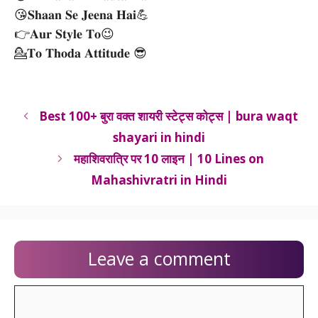
😘𝐒𝐡𝐚𝐚𝐧 𝐒𝐞 𝐉𝐞𝐞𝐧𝐚 𝐇𝐚𝐢💪
👉𝐀𝐮𝐫 𝐒𝐭𝐲𝐥𝐞 𝐓𝐨😉
💁𝐓𝐨 𝐓𝐡𝐨𝐝𝐚 𝐀𝐭𝐭𝐢𝐭𝐮𝐝𝐞 😎
Best 100+ बुरा वक्त शायरी स्टेट्स कोट्स | bura waqt
shayari in hindi
महाशिवरात्रि पर 10 लाइन | 10 Lines on
Mahashivratri in Hindi
Leave a comment
Comment