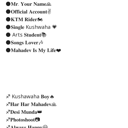
⚫𝐌𝐫. 𝐘𝐨𝐮𝐫 𝐍𝐚𝐦𝐞🙏
⚫𝐎𝐟𝐟𝐢𝐜𝐢𝐚𝐥 𝐀𝐜𝐜𝐨𝐮𝐧𝐭✌
⚫𝐊𝐓𝐌 𝐑𝐢𝐝𝐞𝐫🏍
⚫𝐒𝐢𝐧𝐠𝐥𝐞 Kushwaha 💗
⚫ Arts 𝐒𝐭𝐮𝐝𝐞𝐧𝐭📚
⚫𝐒𝐨𝐧𝐠𝐬 𝐋𝐨𝐯𝐞𝐫🎶
⚫𝐌𝐚𝐡𝐚𝐝𝐞𝐯 𝐈𝐬 𝐌𝐲 𝐋𝐢𝐟𝐞❤️
♐ Kushawaha 𝐁𝐨𝐲🔥
♐𝐇𝐚𝐫 𝐇𝐚𝐫 𝐌𝐚𝐡𝐚𝐝𝐞𝐯🙏
♐𝐃𝐞𝐬𝐢 𝐌𝐮𝐧𝐝𝐚👑
♐𝐏𝐡𝐨𝐭𝐨𝐬𝐡𝐨𝐨𝐭📷
♐𝐀𝐥𝐰𝐚𝐲𝐬 𝐇𝐚𝐩𝐩𝐲😃