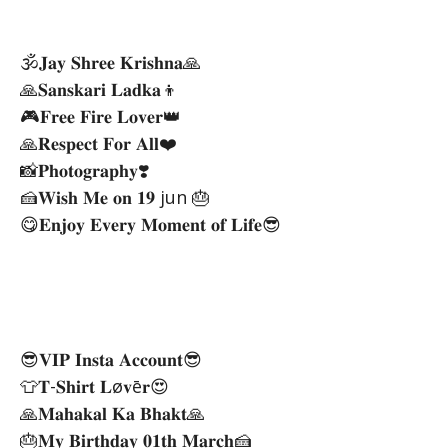
🕉️𝐉𝐚𝐲 𝐒𝐡𝐫𝐞𝐞 𝐊𝐫𝐢𝐬𝐡𝐧𝐚🙏
🙏𝐒𝐚𝐧𝐬𝐤𝐚𝐫𝐢 𝐋𝐚𝐝𝐤𝐚👦
🎮𝐅𝐫𝐞𝐞 𝐅𝐢𝐫𝐞 𝐋𝐨𝐯𝐞𝐫👑
🙏𝐑𝐞𝐬𝐩𝐞𝐜𝐭 𝐅𝐨𝐫 𝐀𝐥𝐥❤️
📸𝐏𝐡𝐨𝐭𝐨𝐠𝐫𝐚𝐩𝐡𝐲❣️
🍰𝐖𝐢𝐬𝐡 𝐌𝐞 𝐨𝐧 𝟏𝟗 jun 🎂
😋𝐄𝐧𝐣𝐨𝐲 𝐄𝐯𝐞𝐫𝐲 𝐌𝐨𝐦𝐞𝐧𝐭 𝐨𝐟 𝐋𝐢𝐟𝐞😎
😎𝐕𝐈𝐏 𝐈𝐧𝐬𝐭𝐚 𝐀𝐜𝐜𝐨𝐮𝐧𝐭😎
👕𝐓-𝐒𝐡𝐢𝐫𝐭 𝐋ø𝐯ē𝐫😍
🙏𝐌𝐚𝐡𝐚𝐤𝐚𝐥 𝐊𝐚 𝐁𝐡𝐚𝐤𝐭🙏
🎂𝐌𝐲 𝐁𝐢𝐫𝐭𝐡𝐝𝐚𝐲 𝟎𝟏𝐭𝐡 𝐌𝐚𝐫𝐜𝐡🍰