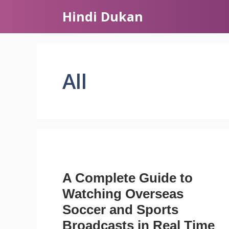
Skip
Hindi Dukan
to
content
All
A Complete Guide to
Watching Overseas
Soccer and Sports
Broadcasts in Real Time