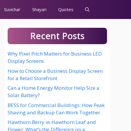
Suvichar
Shayari
Quotes
Recent Posts
Why Pixel Pitch Matters for Business LED
Display Screens
How to Choose a Business Display Screen
for a Retail Storefront
Can a Home Energy Monitor Help Size a
Solar Battery?
BESS for Commercial Buildings: How Peak
Shaving and Backup Can Work Together
Hawthorn Berry vs Hawthorn Leaf and
Flower: What’s the Difference on a