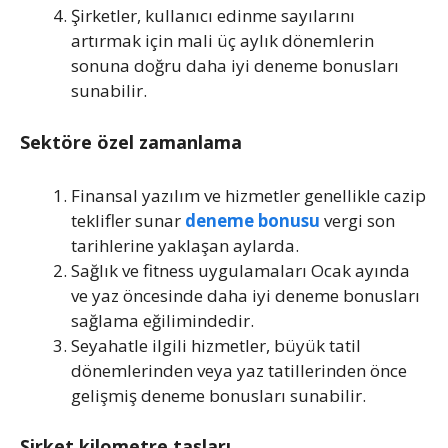
Şirketler, kullanıcı edinme sayılarını
artırmak için mali üç aylık dönemlerin
sonuna doğru daha iyi deneme bonusları
sunabilir.
Sektöre özel zamanlama
Finansal yazılım ve hizmetler genellikle cazip
teklifler sunar
deneme bonusu
vergi son
tarihlerine yaklaşan aylarda.
Sağlık ve fitness uygulamaları Ocak ayında
ve yaz öncesinde daha iyi deneme bonusları
sağlama eğilimindedir.
Seyahatle ilgili hizmetler, büyük tatil
dönemlerinden veya yaz tatillerinden önce
gelişmiş deneme bonusları sunabilir.
Şirket kilometre taşları