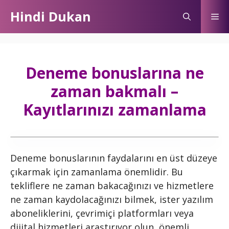
Skip
Hindi Dukan
Me
to
content
Deneme bonuslarına ne
zaman bakmalı –
Kayıtlarınızı zamanlama
Deneme bonuslarının faydalarını en üst düzeye
çıkarmak için zamanlama önemlidir. Bu
tekliflere ne zaman bakacağınızı ve hizmetlere
ne zaman kaydolacağınızı bilmek, ister yazılım
aboneliklerini, çevrimiçi platformları veya
dijital hizmetleri araştırıyor olun, önemli