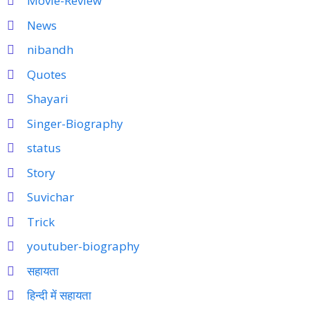
Movie-Review
News
nibandh
Quotes
Shayari
Singer-Biography
status
Story
Suvichar
Trick
youtuber-biography
सहायता
हिन्दी में सहायता