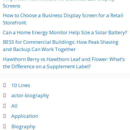
Screens
How to Choose a Business Display Screen for a Retail
Storefront
Can a Home Energy Monitor Help Size a Solar Battery?
BESS for Commercial Buildings: How Peak Shaving
and Backup Can Work Together
Hawthorn Berry vs Hawthorn Leaf and Flower: What’s
the Difference on a Supplement Label?
10 Lines
actor-biography
All
Application
Biography