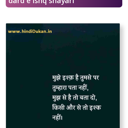
dard e ishq shayari