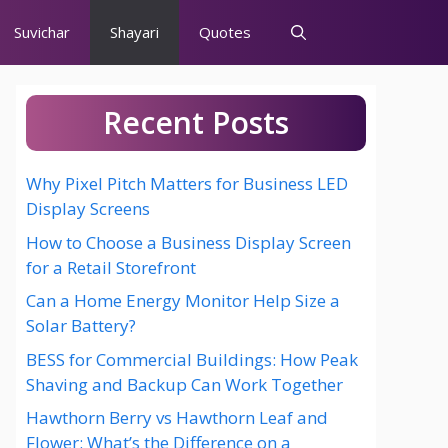
Suvichar
Shayari
Quotes
Recent Posts
Why Pixel Pitch Matters for Business LED
Display Screens
How to Choose a Business Display Screen
for a Retail Storefront
Can a Home Energy Monitor Help Size a
Solar Battery?
BESS for Commercial Buildings: How Peak
Shaving and Backup Can Work Together
Hawthorn Berry vs Hawthorn Leaf and
Flower: What’s the Difference on a